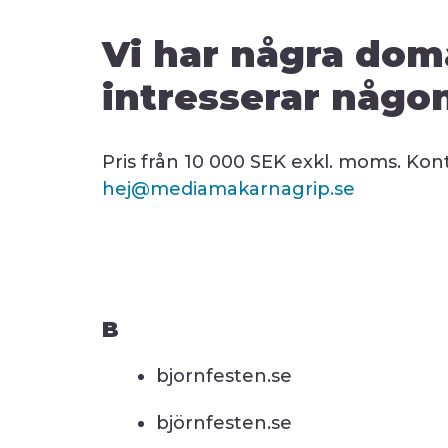
Vi har några dom
intresserar någo
Pris från 10 000 SEK exkl. moms. Kont
hej@mediamakarnagrip.se
B
bjornfesten.se
björnfesten.se