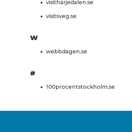
visithärjedalen.se
visitsveg.se
W
webbdagen.se
#
100procentstockholm.se