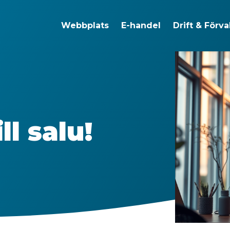
Webbplats
E-handel
Drift & Förva
l salu!