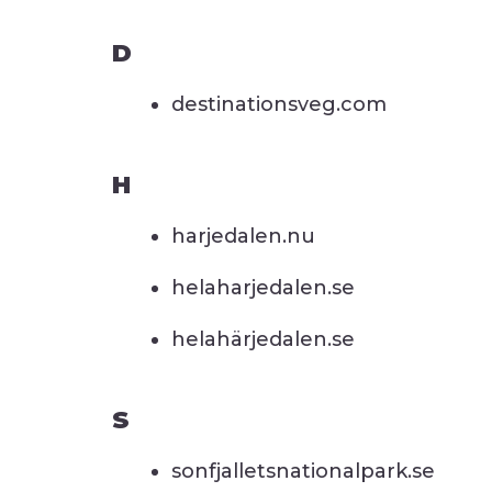
D
destinationsveg.com
H
harjedalen.nu
helaharjedalen.se
helahärjedalen.se
S
sonfjalletsnationalpark.se