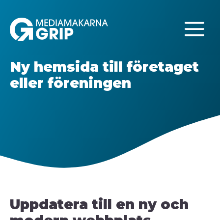
Hoppa
till
M
innehåll
Ny hemsida till företaget
eller föreningen
Uppdatera till en ny och