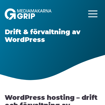
Hoppa
till
M
innehåll
Drift & förvaltning av
WordPress
WordPress hosting – drift