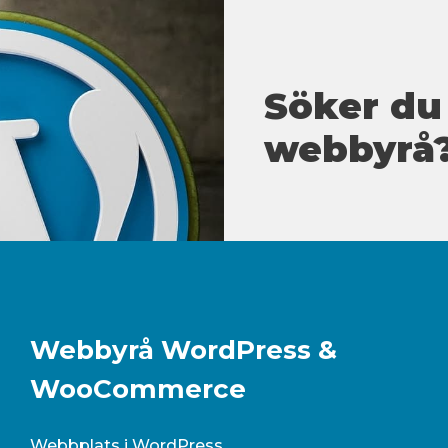
Söker du
webbyrå
Webbyrå WordPress &
WooCommerce
Webbplats i WordPress