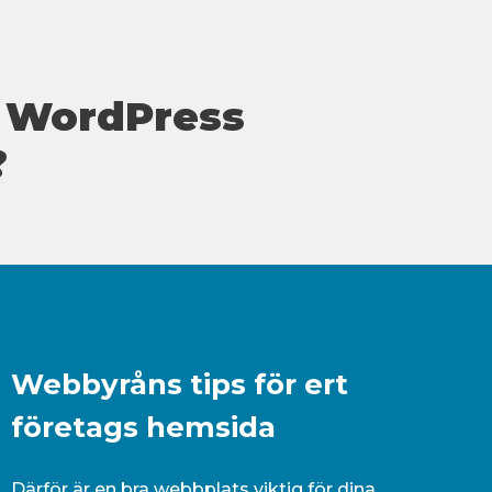
 WordPress
?
Webbyråns tips för ert
företags hemsida
Därför är en bra webbplats viktig för dina