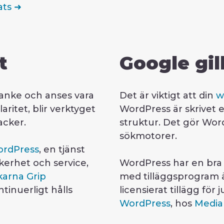
ts ➜
t
Google gi
tanke och anses vara
Det är viktigt att din
w
itet, blir verktyget
WordPress är skrivet 
acker.
struktur. Det gör Wor
sökmotorer.
WordPress
, en tjänst
kerhet och service,
WordPress har en bra
arna Grip
med tilläggsprogram ä
ntinuerligt hålls
licensierat tillägg för j
WordPress
, hos
Media