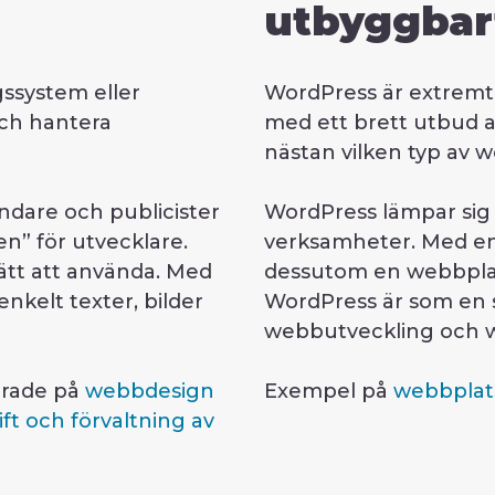
utbyggbar
ssystem eller
WordPress är extremt 
och hantera
med ett brett utbud 
nästan vilken typ av 
dare och publicister
WordPress lämpar sig d
” för utvecklare.
verksamheter. Med e
lätt att använda. Med
dessutom en webbplat
nkelt texter, bilder
WordPress är som en s
webbutveckling och 
erade på
webbdesign
Exempel på
webbplat
ift och förvaltning av