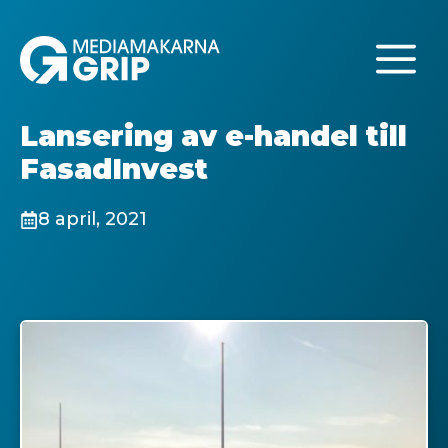
Hoppa
till
M
innehåll
Lansering av e-handel till
FasadInvest
8 april, 2021