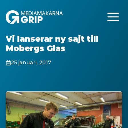
Hoppa
till
M
innehåll
Vi lanserar ny sajt till
Mobergs Glas
25 januari, 2017