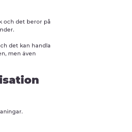
k och det beror på
under.
och det kan handla
len, men även
isation
maningar.