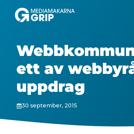
Hoppa
till
innehåll
Webbkommuni
ett av webbyr
uppdrag
30 september, 2015