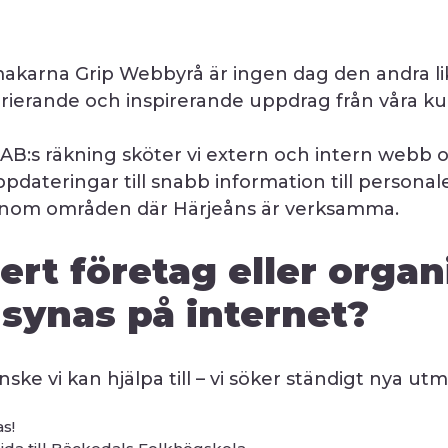
akarna Grip Webbyrå är ingen dag den andra li
 varierande och inspirerande uppdrag från våra k
 AB:s räkning sköter vi extern och intern webb 
ppdateringar till snabb information till persona
inom områden där Härjeåns är verksamma.
ert företag eller organ
 synas på internet?
ske vi kan hjälpa till – vi söker ständigt nya ut
s!