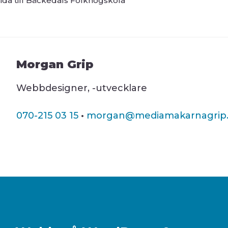
ida till Bäckedals Folkhögskola
Morgan Grip
Webbdesigner, -utvecklare
070-215 03 15
·
morgan@mediamakarnagrip.