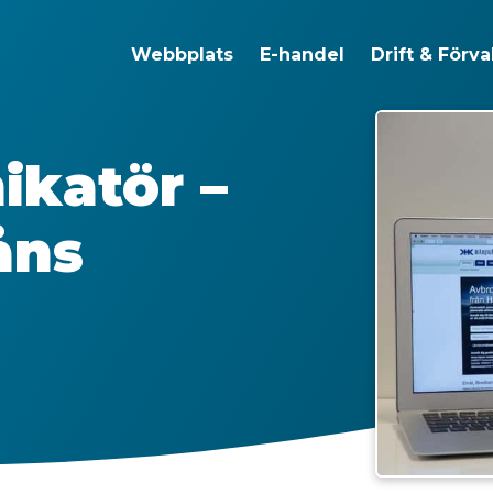
Webbplats
E-handel
Drift & Förva
katör –
åns