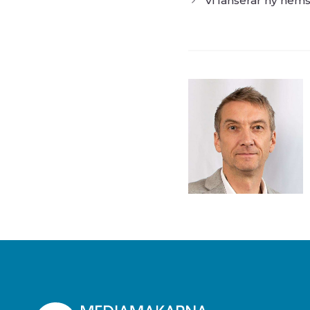
Vi lanserar ny hems